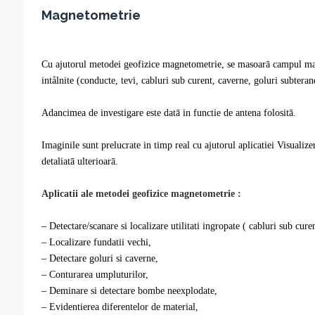
Magnetometrie
Cu ajutorul metodei geofizice magnetometrie, se masoarā campul magne
intålnite (conducte, tevi, cabluri sub curent, caverne, goluri subtera
Adancimea de investigare este datā in functie de antena folositā.
Imaginile sunt prelucrate in timp real cu ajutorul aplicatiei Visualiz
detaliatā ulterioarā.
Aplicatii ale metodei geofizice magnetometrie :
– Detectare/scanare si localizare utilitati ingropate ( cabluri sub curen
– Localizare fundatii vechi,
– Detectare goluri si caverne,
– Conturarea umpluturilor,
– Deminare si detectare bombe neexplodate,
– Evidentierea diferentelor de material,