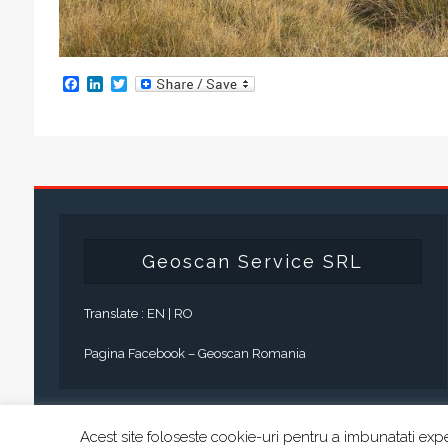
F
L
T
a
i
w
c
n
i
e
k
t
b
e
t
o
d
e
o
I
r
k
n
Geoscan Service SRL
Translate :
EN
|
RO
Pagina Facebook – Geoscan Romania
Acest site foloseste cookie-uri pentru a imbunatati expe