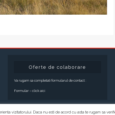
Oferte de colaborare
Va rugam sa completati formularul de contact :
Formular –
click aici
rienta vizitatorului. Daca nu esti de acord cu asta te rugam sa verif